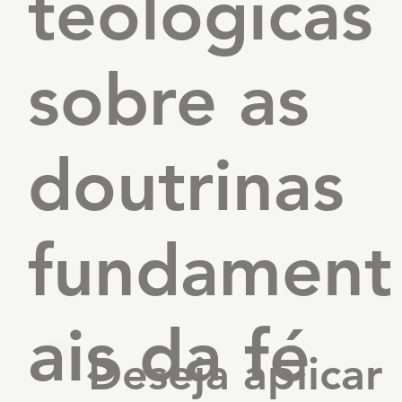
teológicas
sobre as
doutrinas
fundament
ais da fé
Deseja aplicar