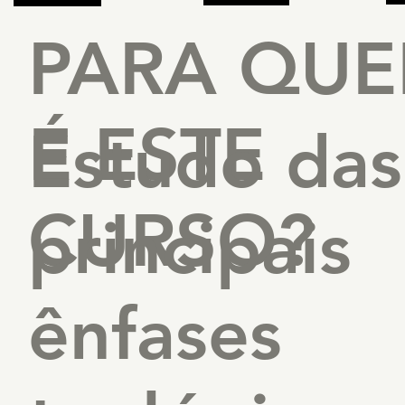
PARA QU
É ESTE
Estudo das
CURSO?
principais
ênfases