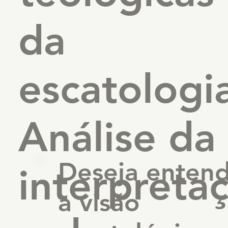
da
escatologi
Análise da
Deseja enten
interpreta
a visão