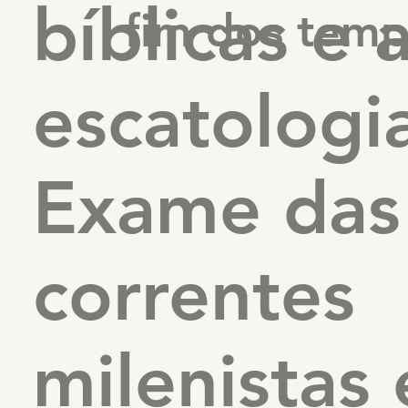
bíblicas e 
fim dos tem
escatologi
Exame das
correntes
milenistas 