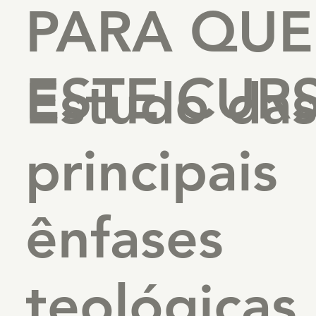
PARA QUE
ESTE CUR
Estudo da
principais
ênfases
teológicas