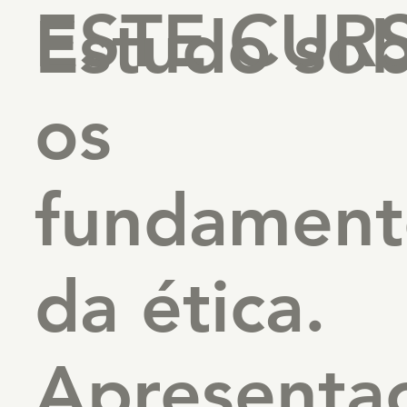
ESTE CUR
Estudo so
os
fundament
da ética.
Apresenta