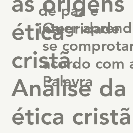
as origens
de paz e
ética
Quer aprend
integridade
se comprota
cristã.
acordo com 
Palavra
Análise da
ética cristã