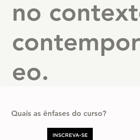
no contex
contempor
eo.
Quais as ênfases do curso?
INSCREVA-SE