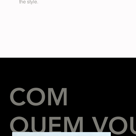
the style.
COM
QUEM VO