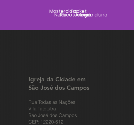
Masterclass
Pocket
Next
Psicoteologia
Área do aluno
Igreja da Cidade em
São José dos Campos
Rua Todas as Nações
Vila Tatetuba
São José dos Campos
CEP: 12220-612